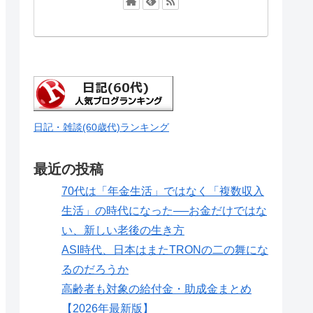
日記・雑談(60歳代)ランキング
最近の投稿
70代は「年金生活」ではなく「複数収入
生活」の時代になった──お金だけではな
い、新しい老後の生き方
ASI時代、日本はまたTRONの二の舞にな
るのだろうか
高齢者も対象の給付金・助成金まとめ
【2026年最新版】