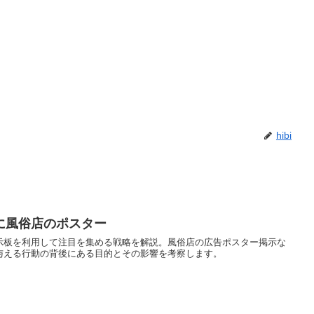
hibi
に風俗店のポスター
示板を利用して注目を集める戦略を解説。風俗店の広告ポスター掲示な
与える行動の背後にある目的とその影響を考察します。