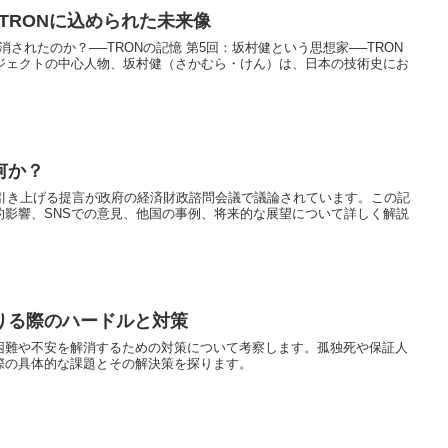
TRONに込められた未来像
されたのか？──TRONの記憶 第5回：坂村健という思想家──TRON
ロジェクトの中心人物、坂村健（さかむら・けん）は、日本の技術史にお
何か？
に引き上げる提言が政府の経済財政諮問会議で議論されています。この記
的影響、SNSでの意見、他国の事例、将来的な展望について詳しく解説
りる際のハードルと対策
困難や不安を解消するための対策について考察します。孤独死や保証人
際の具体的な課題とその解決策を探ります。