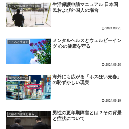
生活保護申請マニュアル 日本国
おとなの副業と手続き帳
民および外国人の場合
2024.08.21
メンタルヘルスとウェルビーイン
こころと生き方
グ 心の健康を守る
2024.08.20
海外にも広がる「ホス狂い売春」
気になる世の中
の恥ずかしい現実
2024.08.19
男性の更年期障害とは？その背景
高齢者の健康と暮らし
と症状について