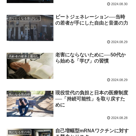
2024.08.30
ビートジェネレーション──当時
語りたくなる昔ばなし
の若者が手にした自由と音楽の力
2024.08.29
老害にならないために──50代か
高齢者の健康と暮らし
ら始める「学び」の習慣
2024.08.29
現役世代の負担と日本の医療制度
気になる世の中
──「持続可能性」を取り戻すた
めに
2024.08.28
自己増幅型mRNAワクチンに対す
気になる世の中