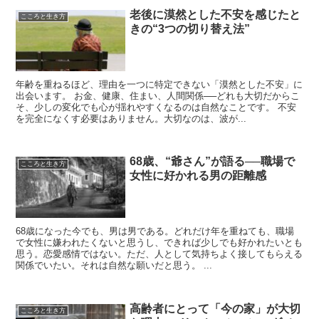
老後に漠然とした不安を感じたと
こころと生き方
きの“3つの切り替え法”
年齢を重ねるほど、理由を一つに特定できない「漠然とした不安」に
出会います。 お金、健康、住まい、人間関係──どれも大切だからこ
そ、少しの変化でも心が揺れやすくなるのは自然なことです。 不安
を完全になくす必要はありません。大切なのは、波が...
68歳、“爺さん”が語る──職場で
こころと生き方
女性に好かれる男の距離感
68歳になった今でも、男は男である。どれだけ年を重ねても、職場
で女性に嫌われたくないと思うし、できれば少しでも好かれたいとも
思う。恋愛感情ではない。ただ、人として気持ちよく接してもらえる
関係でいたい。それは自然な願いだと思う。 ...
高齢者にとって「今の家」が大切
こころと生き方