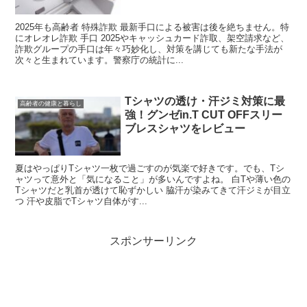
2025年も高齢者 特殊詐欺 最新手口による被害は後を絶ちません。特
にオレオレ詐欺 手口 2025やキャッシュカード詐取、架空請求など、
詐欺グループの手口は年々巧妙化し、対策を講じても新たな手法が
次々と生まれています。警察庁の統計に...
Tシャツの透け・汗ジミ対策に最
高齢者の健康と暮らし
強！グンゼin.T CUT OFFスリー
ブレスシャツをレビュー
夏はやっぱりTシャツ一枚で過ごすのが気楽で好きです。でも、Tシ
ャツって意外と「気になること」が多いんですよね。 白Tや薄い色の
Tシャツだと乳首が透けて恥ずかしい 脇汗が染みてきて汗ジミが目立
つ 汗や皮脂でTシャツ自体がす...
スポンサーリンク