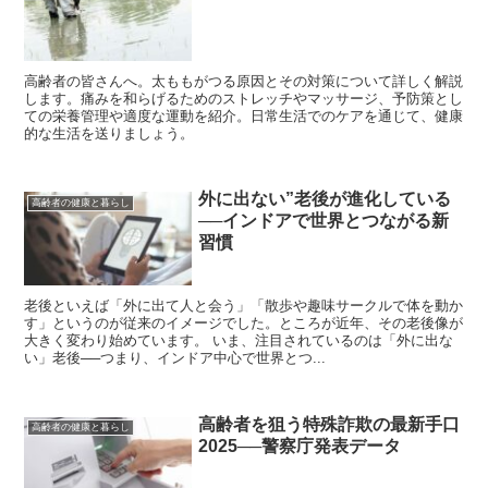
高齢者の皆さんへ。太ももがつる原因とその対策について詳しく解説
します。痛みを和らげるためのストレッチやマッサージ、予防策とし
ての栄養管理や適度な運動を紹介。日常生活でのケアを通じて、健康
的な生活を送りましょう。
外に出ない”老後が進化している
高齢者の健康と暮らし
──インドアで世界とつながる新
習慣
老後といえば「外に出て人と会う」「散歩や趣味サークルで体を動か
す」というのが従来のイメージでした。ところが近年、その老後像が
大きく変わり始めています。 いま、注目されているのは「外に出な
い」老後──つまり、インドア中心で世界とつ...
高齢者を狙う特殊詐欺の最新手口
高齢者の健康と暮らし
2025──警察庁発表データ