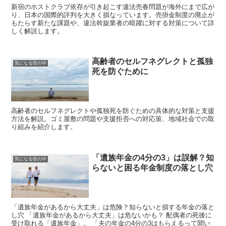
新宿のホストクラブ依存が引き起こす違法売春問題が海外にまで広が
り、日本の国際的評判を大きく損なっています。売掛金制度の廃止が
もたらす新たな課題や、違法斡旋業者の暗躍に対する対策について詳
しく解説します。
高齢者のセルフネグレクトと孤独
気になる世の中
死を防ぐために
高齢者のセルフネグレクトや孤独死を防ぐための具体的な対策と支援
方法を解説。ゴミ屋敷の問題や支援拒否への対応策、地域社会での取
り組みを紹介します。
「遺族年金の4分の3」は誤解？知
気になる世の中
らないと困る年金制度の落とし穴
「遺族年金があるから大丈夫」は危険？知らないと損する年金の落と
し穴 「遺族年金があるから大丈夫」は危ないかも？ 配偶者の死後に
受け取れる「遺族年金」。 「夫の年金の4分の3はもらえるって聞い