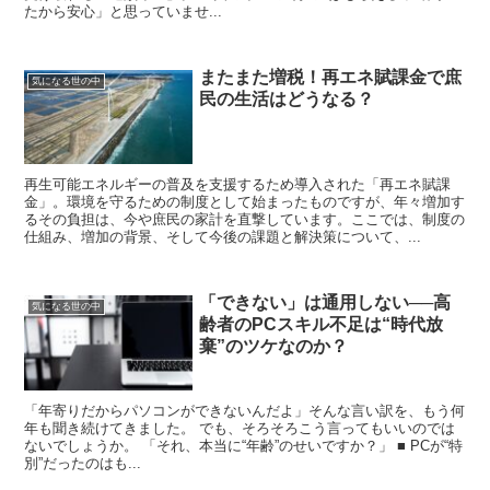
たから安心」と思っていませ...
またまた増税！再エネ賦課金で庶
気になる世の中
民の生活はどうなる？
再生可能エネルギーの普及を支援するため導入された「再エネ賦課
金」。環境を守るための制度として始まったものですが、年々増加す
るその負担は、今や庶民の家計を直撃しています。ここでは、制度の
仕組み、増加の背景、そして今後の課題と解決策について、...
「できない」は通用しない──高
気になる世の中
齢者のPCスキル不足は“時代放
棄”のツケなのか？
「年寄りだからパソコンができないんだよ」そんな言い訳を、もう何
年も聞き続けてきました。 でも、そろそろこう言ってもいいのでは
ないでしょうか。 「それ、本当に“年齢”のせいですか？」 ■ PCが“特
別”だったのはも...