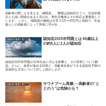
高齢者の聞こえを支える「補聴器」。難聴は認知症やうつ、社会的孤
立とも深い関係があると言われ、厚生労働省もその対応を重要視して
います。 しかし、補聴器の価格は片耳で3万〜20万円と高額で、年金
暮らしの高齢者にとって簡単に手が出...
認知症2025年問題とは 65歳以上
高齢者の健康と暮らし
の約5人に1人が認知症
認知症2025年問題が日本社会に与える影響と、その背景について解
説。さらに、政府が進める対策と、高齢者自身ができる認知症予防の
具体的な方法について詳しく紹介します。
サウナブーム再燃──高齢者の“と
高齢者の健康と暮らし
とのう”は危険かも？