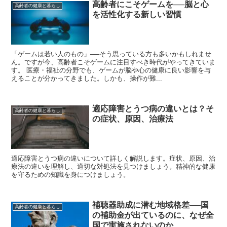
高齢者にこそゲームを──脳と心
高齢者の健康と暮らし
を活性化する新しい習慣
「ゲームは若い人のもの」──そう思っている方も多いかもしれませ
ん。ですが今、高齢者こそゲームに注目すべき時代がやってきていま
す。 医療・福祉の分野でも、ゲームが脳や心の健康に良い影響を与
えることが分かってきました。しかも、操作が難...
適応障害とうつ病の違いとは？そ
高齢者の健康と暮らし
の症状、原因、治療法
適応障害とうつ病の違いについて詳しく解説します。症状、原因、治
療法の違いを理解し、適切な対処法を見つけましょう。精神的な健康
を守るための知識を身につけましょう。
補聴器助成に潜む地域格差──国
高齢者の健康と暮らし
の補助金が出ているのに、なぜ全
国で実施されないのか