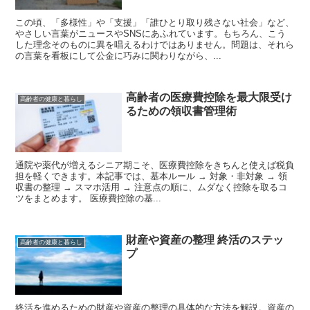
この頃、「多様性」や「支援」「誰ひとり取り残さない社会」など、
やさしい言葉がニュースやSNSにあふれています。もちろん、こう
した理念そのものに異を唱えるわけではありません。問題は、それら
の言葉を看板にして公金に巧みに関わりながら、...
高齢者の医療費控除を最大限受け
高齢者の健康と暮らし
るための領収書管理術
通院や薬代が増えるシニア期こそ、医療費控除をきちんと使えば税負
担を軽くできます。本記事では、基本ルール → 対象・非対象 → 領
収書の整理 → スマホ活用 → 注意点の順に、ムダなく控除を取るコ
ツをまとめます。 医療費控除の基...
財産や資産の整理 終活のステッ
高齢者の健康と暮らし
プ
終活を進めるための財産や資産の整理の具体的な方法を解説。資産の