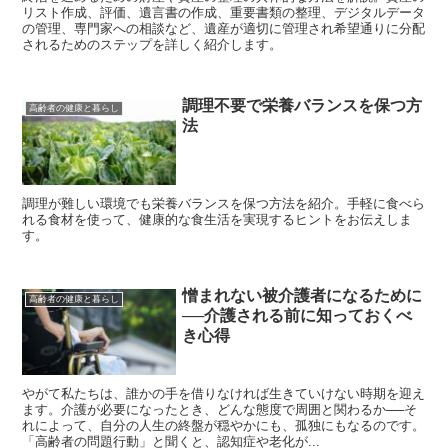
リスト作成、評価、遺言書の作成、重要書類の整理、デジタルデータ
の管理、専門家への相談など、遺産が適切に管理され希望通りに分配
されるためのステップを詳しく紹介します。
調理不要で栄養バランスを保つ方
高齢者の健康と暮らし
法
調理が難しい環境でも栄養バランスを保つ方法を紹介。手軽に食べら
れる食材を使って、健康的な食生活を実現するヒントをお伝えしま
す。
憎まれない被介護者になるために
高齢者の健康と暮らし
──介護される前に知っておくべ
き心得
やがて私たちは、誰かの手を借りなければ生きていけない時期を迎え
ます。介護が必要になったとき、どんな態度で周囲と関わるか──そ
れによって、自分の人生の終盤が穏やかにも、孤独にもなるのです。
「高齢者の問題行動」と聞くと、認知症や老化が...