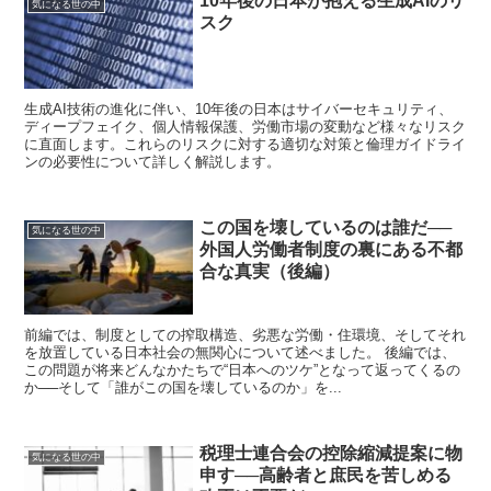
10年後の日本が抱える生成AIのリ
気になる世の中
スク
生成AI技術の進化に伴い、10年後の日本はサイバーセキュリティ、
ディープフェイク、個人情報保護、労働市場の変動など様々なリスク
に直面します。これらのリスクに対する適切な対策と倫理ガイドライ
ンの必要性について詳しく解説します。
この国を壊しているのは誰だ──
気になる世の中
外国人労働者制度の裏にある不都
合な真実（後編）
前編では、制度としての搾取構造、劣悪な労働・住環境、そしてそれ
を放置している日本社会の無関心について述べました。 後編では、
この問題が将来どんなかたちで“日本へのツケ”となって返ってくるの
か──そして「誰がこの国を壊しているのか」を...
税理士連合会の控除縮減提案に物
気になる世の中
申す──高齢者と庶民を苦しめる