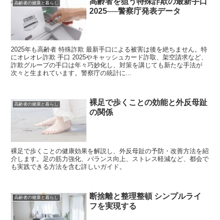
高齢者を狙う特殊詐欺の最新手口
高齢者の健康と暮らし
2025──警察庁発表データ
2025年も高齢者 特殊詐欺 最新手口による被害は後を絶ちません。特
にオレオレ詐欺 手口 2025やキャッシュカード詐取、架空請求など、
詐欺グループの手口は年々巧妙化し、対策を講じても新たな手法が
次々と生まれています。警察庁の統計に...
裸足で歩くことの効能と外反母趾
高齢者の健康と暮らし
の関係
裸足で歩くことの健康効果を解説し、外反母趾の予防・改善方法を紹
介します。足の筋力強化、バランス向上、ストレス軽減など、都会で
も実践できる方法を含む詳しいガイド。
断捨離と整理整頓 シンプルライ
高齢者の健康と暮らし
フを実現する