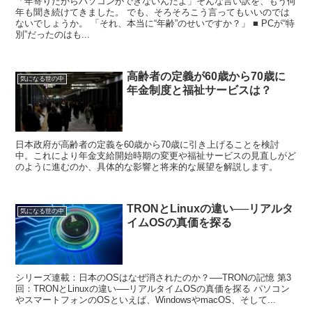
「年寄りだからパソコンができないんだよ」そんな言い訳を、もう何
年も聞き続けてきました。 でも、そろそろこう言ってもいいのでは
ないでしょうか。 「それ、本当に“年齢”のせいですか？」 ■ PCが“特
別”だったのはも...
高齢者の定義が60歳から70歳に
気になる世の中
年金制度と福祉サービスは？
日本政府が高齢者の定義を60歳から70歳に引き上げることを検討
中。これにより年金支給開始時期の変更や福祉サービスの見直しがど
のように進むのか、具体的な影響と将来的な展望を解説します。
TRONとLinuxの違い──リアルタ
気になる世の中
イムOSの真価を探る
シリーズ連載：日本のOSはなぜ消されたのか？──TRONの記憶 第3
回：TRONとLinuxの違い──リアルタイムOSの真価を探る パソコン
やスマートフォンのOSといえば、WindowsやmacOS、そして...