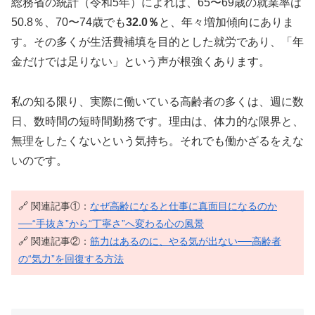
総務省の統計（令和5年）によれば、65〜69歳の就業率は
50.8％、70〜74歳でも
32.0％
と、年々増加傾向にありま
す。その多くが生活費補填を目的とした就労であり、「年
金だけでは足りない」という声が根強くあります。
私の知る限り、実際に働いている高齢者の多くは、週に数
日、数時間の短時間勤務です。理由は、体力的な限界と、
無理をしたくないという気持ち。それでも働かざるをえな
いのです。
🔗 関連記事①：
なぜ高齢になると仕事に真面目になるのか
──“手抜き”から“丁寧さ”へ変わる心の風景
🔗 関連記事②：
筋力はあるのに、やる気が出ない──高齢者
の“気力”を回復する方法