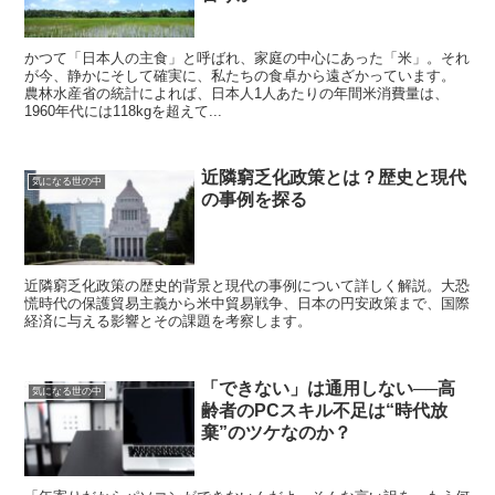
かつて「日本人の主食」と呼ばれ、家庭の中心にあった「米」。それ
が今、静かにそして確実に、私たちの食卓から遠ざかっています。
農林水産省の統計によれば、日本人1人あたりの年間米消費量は、
1960年代には118kgを超えて...
近隣窮乏化政策とは？歴史と現代
気になる世の中
の事例を探る
近隣窮乏化政策の歴史的背景と現代の事例について詳しく解説。大恐
慌時代の保護貿易主義から米中貿易戦争、日本の円安政策まで、国際
経済に与える影響とその課題を考察します。
「できない」は通用しない──高
気になる世の中
齢者のPCスキル不足は“時代放
棄”のツケなのか？