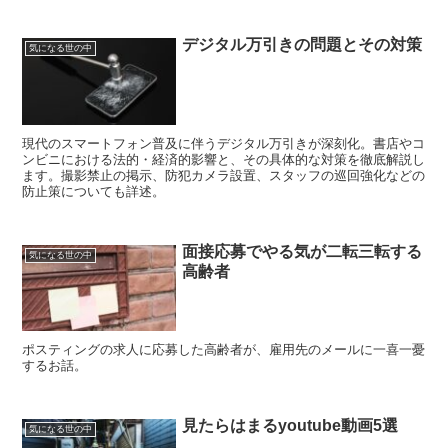
デジタル万引きの問題とその対策
気になる世の中
現代のスマートフォン普及に伴うデジタル万引きが深刻化。書店やコ
ンビニにおける法的・経済的影響と、その具体的な対策を徹底解説し
ます。撮影禁止の掲示、防犯カメラ設置、スタッフの巡回強化などの
防止策についても詳述。
面接応募でやる気が二転三転する
気になる世の中
高齢者
ポスティングの求人に応募した高齢者が、雇用先のメールに一喜一憂
するお話。
見たらはまるyoutube動画5選
気になる世の中