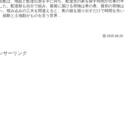
宅配は、地図と配達伝票を手に持ち、配達先の家を探す時間が仕事の半
した。配達順も自分で組み、最後に届ける荷物は車の奥、最初の荷物は
へ。積み込みの工夫を間違えると、奥の箱を掘り出すだけで時間を失い
。経験と土地勘がものを言う世界...
2025.08.20
ンサーリンク