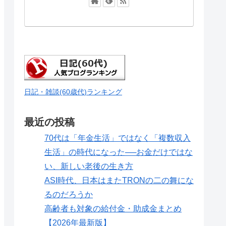
日記・雑談(60歳代)ランキング
最近の投稿
70代は「年金生活」ではなく「複数収入
生活」の時代になった──お金だけではな
い、新しい老後の生き方
ASI時代、日本はまたTRONの二の舞にな
るのだろうか
高齢者も対象の給付金・助成金まとめ
【2026年最新版】